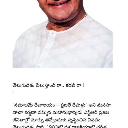
తెలుగుదేశం పిలుస్తోంది రా.. కదలి రా !
‘
“సమాజమే దేవాలయం – ప్రజలే దేవుళ్లు” అని మనసా
వాచా కర్మణా నమ్మిన మహానుభావుడు ఎన్టీఆర్ ప్రజల
జీవితాల్లో మార్పు తెచ్చేందుకు సృష్టించిన విప్లవం
తెలుగుదేశం పార్టీ. 1983లో దేశ రాజకీయాల్లో చరిత్ర