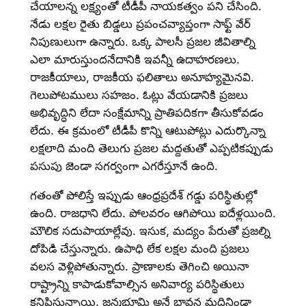
చేయాలన్న లక్ష్యంతో టీడీపీ నాయకత్వం పని చేసింది.
నేడు లక్షల రైతు బిడ్డలు ప్రపంచవ్యాప్తంగా సాఫ్ట్ వేర్
నిపుణులుగా ఉన్నారు. ఒక్క పాలసీ ప్రజల జీవితాల్ని
ఎలా మారుస్తుందనేదానికి ఇవన్నీ ఉదాహరణలు.
రాజకీయాలు, రాజకీయ ఫలితాలు అనూహ్యమైనవి.
గెలుపోటములు సహజం. ఓట్లు వేయడానికి ప్రజలు
అభివృద్ధిని లేదా సంక్షేమాన్ని ప్రాతిపదికగా తీసుకోవడం
లేదు. ఈ క్రమంలో టీడీపీ కొన్ని ఆటుపోట్లు ఎదుర్కొన్నా
లక్షలాది మంది తెలుగు ప్రజల మద్దతుతో ఎప్పటికప్పుడు
పసుపు జెండా సగర్వంగా ఎగరేస్తూనే ఉంది.
గతంతో పోలిస్తే ఇప్పుడు ఆంధ్రప్రదేశ్ గడ్డు పరిస్థితుల్లో
ఉంది. రాజధాని లేదు. పోలవరం ఆగిపోయి ఐదేళ్లయింది.
మౌలిక సదుపాయాల్లేవు. ఇసుక, మద్యం పేరుతో ప్రజల్ని
దోపిడి చేస్తున్నారు. ఉపాధి లేక లక్షల మంది ప్రజలు
వలస వెళ్లిపోతున్నారు. ప్రాణాలకు తెగించి అయినా
రాష్ట్రాన్ని కాపాడుకోవాల్సిన అనివార్య పరిస్థితులు
కనిపిస్తున్నాయి. జన్మభూమి అనే భావన మదినిండా