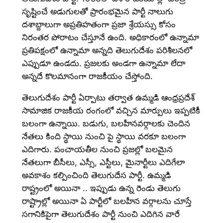
సృష్టించే అడుగులతో ప్రారంభమైన పార్టీ నాలుగు
దశాబ్దాలుగా అప్రతిహతంగా ప్రజా శ్రేయస్సు కోసం
నిరంతర పోరాటం చేస్తూనే ఉంది. అధికారంలో ఉన్నామా
ప్రతిపక్షంలో ఉన్నామా అన్నది తెలుగుదేశం పరిశీలనలో
ఎప్పుడూ ఉండదు. ప్రజలకు అండగా ఉన్నామా లేదా
అన్నదే కొలమానంగా రాజకీయం చేస్తోంది.
తెలుగుదేశం పార్టీ ఏర్పాటు తర్వాత ఉమ్మడి ఆంధ్రప్రదేశ్
సామాజిక రాజకీయ రంగంలో వచ్చిన మార్పులు ఇప్పటికీ
బలంగా ఉన్నాయి. బడుగు, బలహీనవర్గాలకు చెందిన
నేతలు కింది స్థాయి నుంచి పై స్థాయి వరకూ బలంగా
ఎదిగారు. పంచాయతీల నుంచి ప్రజల్లో బలమైన
నేతలుగా బీసీలు, ఎస్సీ, ఎస్టీలు, మైనార్టీలు ఎదిగేలా
అవకాశం కల్పించింది తెలుగుదేస పార్టీ. ఉమ్మడి
రాష్ట్రంలో అయినా .. ఇప్పుడు ఉన్న రెండు తెలుగు
రాష్ట్రాల్లో అయినా ఏ పార్టీలో బలహీన వర్గాలను చూస్తే
సగానికిపైగా తెలుగుదేశం పార్టీ నుంచి ఎదిగిన వారే