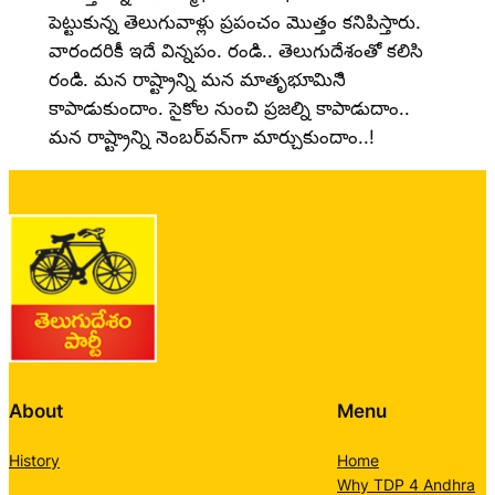
పెట్టుకున్న తెలుగువాళ్లు ప్రపంచం మొత్తం కనిపిస్తారు.
వారందరికీ ఇదే విన్నపం. రండి.. తెలుగుదేశంతో కలిసి
రండి. మన రాష్ట్రాన్ని మన మాతృభూమినిి
కాపాడుకుందాం. సైకోల నుంచి ప్రజల్ని కాపాడుదాం..
మన రాష్ట్రాన్ని నెంబర్‌వన్‌గా మార్చుకుందాం..!
About
Menu
History
Home
Why TDP 4 Andhra