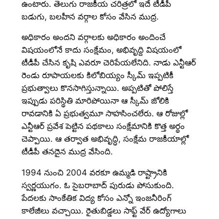
ఉంటారు. తెలుగు రాజకీయ చరిత్రలో ఇదే టీడీపీ
బడుగు, బలహీన వర్గాల కోసం వేసిన ముద్ర.
అధికారం అందని వర్గాలకు అధికారం అందించే
విషయంలోనే కాదు సంక్షేమం, అభివృద్ది విషయంలో
టీడీపీ చేసిన కృషి ఎవరూ చెరిపేయలేనిది. నాడు ఎన్టీఆర్
రెండు రూపాయలకు కిలోబియ్యం స్కీమ్ ఇప్పటికీ
ప్రభుత్వాలు కొనసాగిస్తున్నాయి. అప్పటితో పోలిస్తే
ఇప్పుడు పరిస్థితి మారిపోయినా ఆ స్కీమ్ జోలికి
రావడానికి ఏ ప్రభుత్వమూ సాహసించలేరు. ఆ రోజుల్లో
ఎన్టీఆర్ ప్రవేశ పెట్టిన పథకాలు సంక్షేమానికి కొత్త అర్థం
చెప్పాయి. ఆ తర్వాత అభివృద్ధి, సంక్షేమ రాజకీయాల్లో
టీడీపీ తనదైన ముద్ర వేసింది.
1994 నుంచి 2004 వరకూ ఉమ్మడి రాష్ట్రానికి
స్వర్ణయుగం. ఓ సైబరాబాద్ పురుడు పోసుకుంది.
పేదలకు సాంకేతిక విద్య కోసం ఎన్నో ఇంజనీరింగ్
కాలేజీలు వచ్చాయి. రైతుబిడ్డలు సాఫ్ట్ వేర్ ఉద్యోగాలు