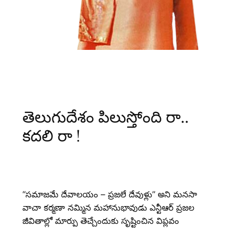
తెలుగుదేశం పిలుస్తోంది రా..
కదలి రా !
“సమాజమే దేవాలయం – ప్రజలే దేవుళ్లు” అని మనసా
వాచా కర్మణా నమ్మిన మహానుభావుడు ఎన్టీఆర్ ప్రజల
జీవితాల్లో మార్పు తెచ్చేందుకు సృష్టించిన విప్లవం