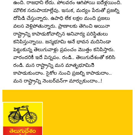
ఉంది. రాజధాని లేదు. పోలవరం ఆగిపోయి ఐదేళ్లయింది.
మౌలిక సదుపాయాల్లేవు. ఇసుక, మద్యం పేరుతో ప్రజల్ని
దోపిడి చేస్తున్నారు. ఉపాధి లేక లక్షల మంది ప్రజలు
వలస వెళ్లిపోతున్నారు. ప్రాణాలకు తెగించి అయినా
రాష్ట్రాన్ని కాపాడుకోవాల్సిన అనివార్య పరిస్థితులు
కనిపిస్తున్నాయి. జన్మభూమి అనే భావన మదినిండా
పెట్టుకున్న తెలుగువాళ్లు ప్రపంచం మొత్తం కనిపిస్తారు.
వారందరికీ ఇదే విన్నపం. రండి.. తెలుగుదేశంతో కలిసి
రండి. మన రాష్ట్రాన్ని మన మాతృభూమినిి
కాపాడుకుందాం. సైకోల నుంచి ప్రజల్ని కాపాడుదాం..
మన రాష్ట్రాన్ని నెంబర్‌వన్‌గా మార్చుకుందాం..!