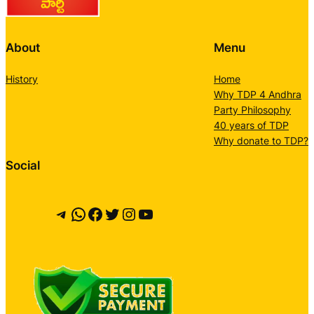
About
Menu
History
Home
Why TDP 4 Andhra
Party Philosophy
40 years of TDP
Why donate to TDP?
Social
Telegram
WhatsApp
Facebook
Twitter
Instagram
YouTube