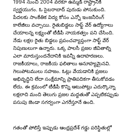
1994 నుంచి 2004 వరకూ ఉమ్మడి రాష్ట్రానికి
స్వర్ణయుగం. ఓ సైబరాబాద్ పురుడు పోసుకుంది.
పేదలకు సాంకేతిక విద్య కోసం ఎన్నో ఇంజనీరింగ్
కాలేజీలు వచ్చాయి. రైతుబిడ్డలు సాఫ్ట్ వేర్ ఉద్యోగాలు
చేయాలన్న లక్ష్యంతో టీడీపీ నాయకత్వం పని చేసింది.
నేడు లక్షల రైతు బిడ్డలు ప్రపంచవ్యాప్తంగా సాఫ్ట్ వేర్
నిపుణులుగా ఉన్నారు. ఒక్క పాలసీ ప్రజల జీవితాల్ని
ఎలా మారుస్తుందనేదానికి ఇవన్నీ ఉదాహరణలు.
రాజకీయాలు, రాజకీయ ఫలితాలు అనూహ్యమైనవి.
గెలుపోటములు సహజం. ఓట్లు వేయడానికి ప్రజలు
అభివృద్ధిని లేదా సంక్షేమాన్ని ప్రాతిపదికగా తీసుకోవడం
లేదు. ఈ క్రమంలో టీడీపీ కొన్ని ఆటుపోట్లు ఎదుర్కొన్నా
లక్షలాది మంది తెలుగు ప్రజల మద్దతుతో ఎప్పటికప్పుడు
పసుపు జెండా సగర్వంగా ఎగరేస్తూనే ఉంది.
గతంతో పోలిస్తే ఇప్పుడు ఆంధ్రప్రదేశ్ గడ్డు పరిస్థితుల్లో