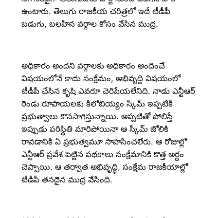
ఉంటారు. తెలుగు రాజకీయ చరిత్రలో ఇదే టీడీపీ
బడుగు, బలహీన వర్గాల కోసం వేసిన ముద్ర.
అధికారం అందని వర్గాలకు అధికారం అందించే
విషయంలోనే కాదు సంక్షేమం, అభివృద్ది విషయంలో
టీడీపీ చేసిన కృషి ఎవరూ చెరిపేయలేనిది. నాడు ఎన్టీఆర్
రెండు రూపాయలకు కిలోబియ్యం స్కీమ్ ఇప్పటికీ
ప్రభుత్వాలు కొనసాగిస్తున్నాయి. అప్పటితో పోలిస్తే
ఇప్పుడు పరిస్థితి మారిపోయినా ఆ స్కీమ్ జోలికి
రావడానికి ఏ ప్రభుత్వమూ సాహసించలేరు. ఆ రోజుల్లో
ఎన్టీఆర్ ప్రవేశ పెట్టిన పథకాలు సంక్షేమానికి కొత్త అర్థం
చెప్పాయి. ఆ తర్వాత అభివృద్ధి, సంక్షేమ రాజకీయాల్లో
టీడీపీ తనదైన ముద్ర వేసింది.