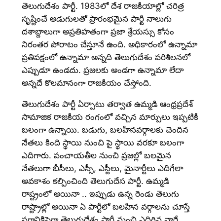
తెలుగుదేశం పార్టీ. 1983లో దేశ రాజకీయాల్లో చరిత్ర
సృష్టించే అడుగులతో ప్రారంభమైన పార్టీ నాలుగు
దశాబ్దాలుగా అప్రతిహతంగా ప్రజా శ్రేయస్సు కోసం
నిరంతర పోరాటం చేస్తూనే ఉంది. అధికారంలో ఉన్నామా
ప్రతిపక్షంలో ఉన్నామా అన్నది తెలుగుదేశం పరిశీలనలో
ఎప్పుడూ ఉండదు. ప్రజలకు అండగా ఉన్నామా లేదా
అన్నదే కొలమానంగా రాజకీయం చేస్తోంది.
తెలుగుదేశం పార్టీ ఏర్పాటు తర్వాత ఉమ్మడి ఆంధ్రప్రదేశ్
సామాజిక రాజకీయ రంగంలో వచ్చిన మార్పులు ఇప్పటికీ
బలంగా ఉన్నాయి. బడుగు, బలహీనవర్గాలకు చెందిన
నేతలు కింది స్థాయి నుంచి పై స్థాయి వరకూ బలంగా
ఎదిగారు. పంచాయతీల నుంచి ప్రజల్లో బలమైన
నేతలుగా బీసీలు, ఎస్సీ, ఎస్టీలు, మైనార్టీలు ఎదిగేలా
అవకాశం కల్పించింది తెలుగుదేస పార్టీ. ఉమ్మడి
రాష్ట్రంలో అయినా .. ఇప్పుడు ఉన్న రెండు తెలుగు
రాష్ట్రాల్లో అయినా ఏ పార్టీలో బలహీన వర్గాలను చూస్తే
సగానికిపైగా తెలుగుదేశం పార్టీ నుంచి ఎదిగిన వారే